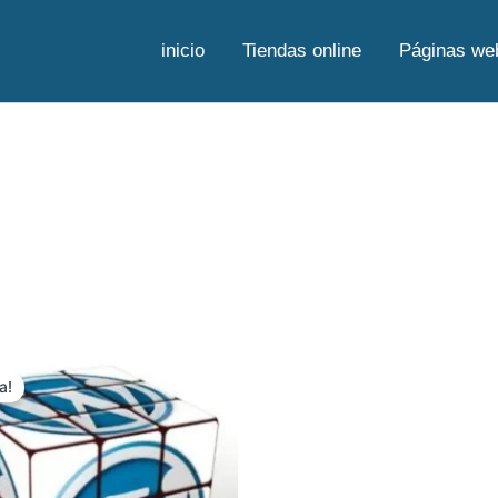
inicio
Tiendas online
Páginas we
Original
Current
price
price
a!
was:
is:
$ 11.000,00.
$ 6.500,00.