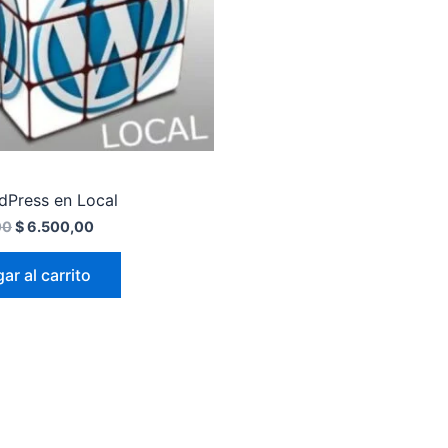
dPress en Local
00
$
6.500,00
ar al carrito